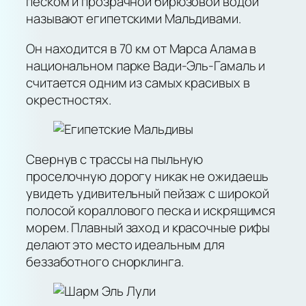
песком и прозрачной бирюзовой водой
называют египетскими Мальдивами.
Он находится в 70 км от Марса Алама в
национальном парке Вади-Эль-Гамаль и
считается одним из самых красивых в
окрестностях.
Свернув с трассы на пыльную
проселочную дорогу никак не ожидаешь
увидеть удивительный пейзаж с широкой
полосой кораллового песка и искрящимся
морем. Плавный заход и красочные рифы
делают это место идеальным для
беззаботного снорклинга.