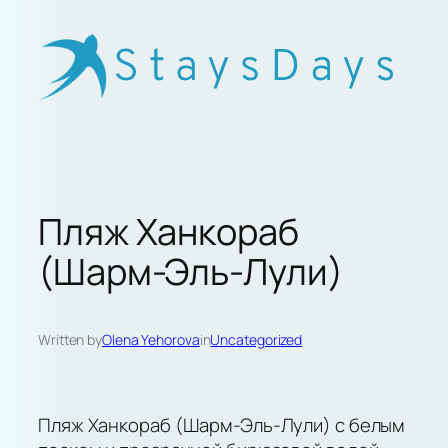
Skip
to
content
Пляж Ханкораб
(Шарм-Эль-Лули)
Written by
Olena Yehorova
in
Uncategorized
Пляж Ханкораб (Шарм-Эль-Лули) с белым