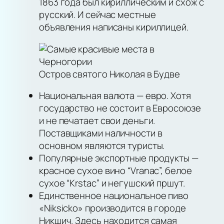
1863 года был кириллическим и схож с
русский. И сейчас местные
объявления написаны кириллицей.
Остров святого Николая в Будве
Национальная валюта — евро. Хотя
государство не состоит в Евросоюзе
и не печатает свои деньги.
Поставщиками наличности в
основном являются туристы.
Популярные экспортные продукты —
красное сухое вино “Vranac”, белое
сухое “Krstac” и негушский пршут.
Единственное национальное пиво
«Niksicko» производится в городе
Никшич. Здесь находится самая