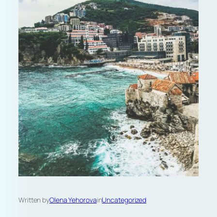
Written by
Olena Yehorova
in
Uncategorized