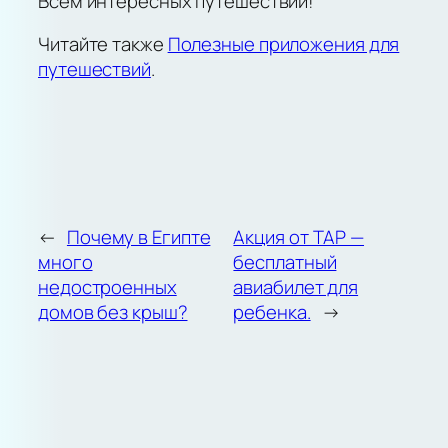
Всем интересных путешествий!
Читайте также
Полезные приложения для
путешествий
.
←
Почему в Египте
Акция от TAP —
много
бесплатный
недостроенных
авиабилет для
домов без крыш?
ребенка.
→