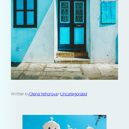
Written by
Olena Yehorova
in
Uncategorized