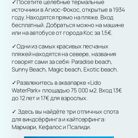
✓Посетите целебные термальные
источники в Агиос-Фокос, открытые в 1934
году. Находятся прямо на пляже. Вход
бесплатный. Добраться можно на машине
или на автобусе от города Кос за 1,5€.
✓Одни из самых красивых песчаных
пляжей находятся на севере, названия
говорят сами за себя: Paradise beach,
Sunny Beach, Magic beach, Exotic beach.
✓Развлекитесь в аквапарке «Lido
WaterPark» площадью 75 000 м2. Вход 13€
до 12 лет и 17€ для взрослых.
✓ Здесь вы найдёте три отличных спота
для виндсёрфинга и кайтсерфинга:
Мармари, Кефалос и Псалиди.